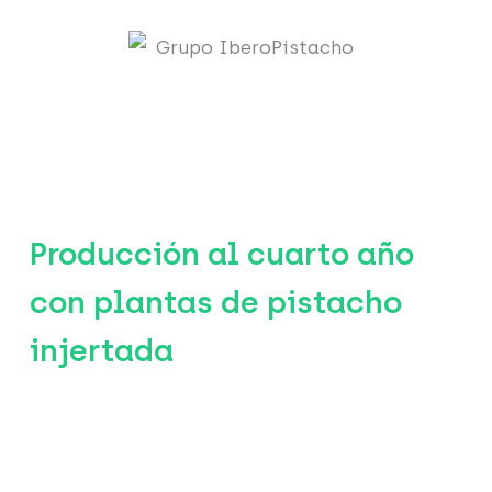
Comprar planta de pistacho injertada
Producción al cuarto año
con plantas de pistacho
injertada
Variedades macho y hembra.
Maceta cuadrada de 2 L.