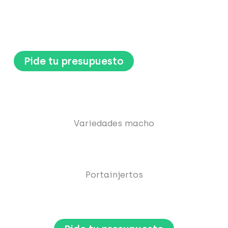
Envíos a España, Portugal y Francia.
Precios desde 11,50 €.
Pide tu presupuesto
Variedades macho
Portainjertos