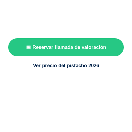
quién entregarla, no decidas solo por una cifra
rápida. El comprador, el escandallo, el transporte, la
calidad y los tiempos de pago pueden cambiar la
rentabilidad real de la campaña.
📅 Reservar llamada de valoración
Ver precio del pistacho 2026
Valoración
individual por cosecha
2026
campaña en preparación
España
productores ecológicos y convencionales