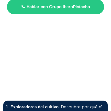
📞 Hablar con Grupo IberoPistacho
¡Únete a nuestra comunidad de
cultivadores de pistacho!
Recibe contenido adaptado a tus necesidades.
¡Somos más de 5.000!
: Descubre por qué el
1. Exploradores del cultivo