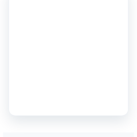
La calidad, el calibre, el estado del fruto y el tipo de
entrega influyen directamente en la valoración de una