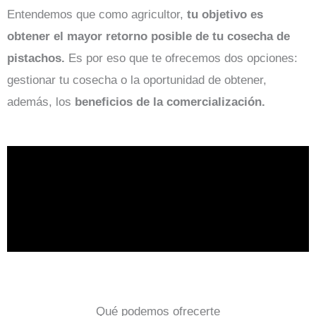
Entendemos que como agricultor,
tu objetivo es
obtener el mayor retorno posible de tu cosecha de
pistachos.
Es por eso que te ofrecemos dos opciones:
gestionar tu cosecha o la oportunidad de obtener,
además, los
beneficios de la comercialización.
Qué podemos ofrecerte