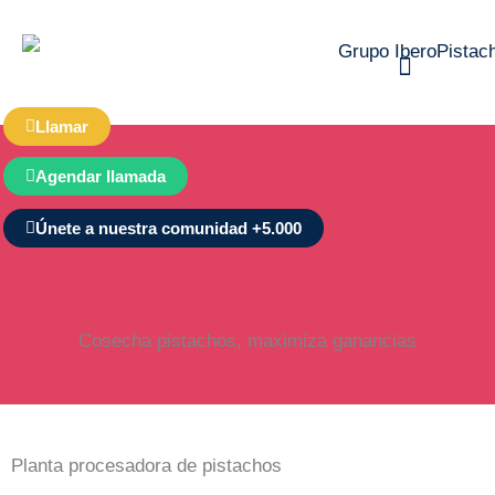
Ir
al
contenido
Llamar
Pistacho profesional
Agendar llamada
Únete a nuestra comunidad +5.000
Cosecha pistachos, maximiza ganancias
Planta procesadora de pistachos