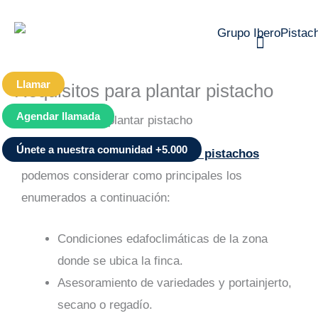
Ir
al
contenido
Llamar
Requisitos para plantar pistacho
Pistacho profesional
Agendar llamada
Requisitos para plantar pistacho
Únete a nuestra comunidad +5.000
Entre los
requisitos para plantar pistachos
podemos considerar como principales los
enumerados a continuación:
Condiciones edafoclimáticas de la zona
donde se ubica la finca.
Asesoramiento de variedades y portainjerto,
secano o regadío.