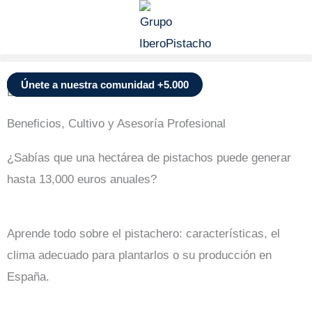
Ir
al
contenido
Llamar
Agendar llamada
Únete a nuestra comunidad +5.000
EL ÁRBOL DEL PISTACHO
Beneficios, Cultivo y Asesoría Profesional
¿Sabías que una hectárea de pistachos puede generar
hasta 13,000 euros anuales?
Aprende todo sobre el pistachero: características, el
clima adecuado para plantarlos o su producción en
España.